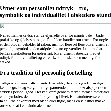
Urner som personligt udtryk – tro,
symbolik og individualitet i afskedens stund
Når et menneske dør, står de efterladte over for mange valg – både
praktiske og følelsesmæssige. Ét af dem handler om urnen. For nogle
er den blot en beholder til asken, men for flere og flere bliver urnen et
personligt symbol på den afdødes liv, tro og værdier. I takt med at
begravelseskulturen forandrer sig, bliver urnen i stigende grad et
udtryk for individualitet og et redskab til at skabe en meningsfuld
afsked.
Fra tradition til personlig fortælling
Tidligere var urner ofte ensartede – enkle, diskrete og uden særlige
kendetegn. I dag vælger mange pårørende en urne, der afspejler den
afdødes personlighed. Det kan være gennem farver, former, materialer
eller symboler, der har haft betydning i livet. En naturinteresseret kan
få en urne dekoreret med blade eller fugle, mens en kunstner måske
ønskes bisat i en håndmalet urne.