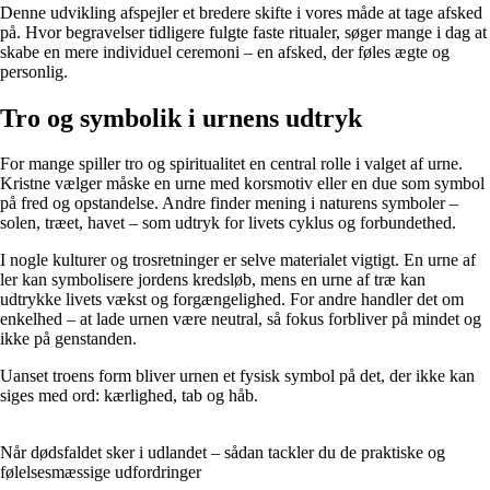
Denne udvikling afspejler et bredere skifte i vores måde at tage afsked
på. Hvor begravelser tidligere fulgte faste ritualer, søger mange i dag at
skabe en mere individuel ceremoni – en afsked, der føles ægte og
personlig.
Tro og symbolik i urnens udtryk
For mange spiller tro og spiritualitet en central rolle i valget af urne.
Kristne vælger måske en urne med korsmotiv eller en due som symbol
på fred og opstandelse. Andre finder mening i naturens symboler –
solen, træet, havet – som udtryk for livets cyklus og forbundethed.
I nogle kulturer og trosretninger er selve materialet vigtigt. En urne af
ler kan symbolisere jordens kredsløb, mens en urne af træ kan
udtrykke livets vækst og forgængelighed. For andre handler det om
enkelhed – at lade urnen være neutral, så fokus forbliver på mindet og
ikke på genstanden.
Uanset troens form bliver urnen et fysisk symbol på det, der ikke kan
siges med ord: kærlighed, tab og håb.
Når dødsfaldet sker i udlandet – sådan tackler du de praktiske og
følelsesmæssige udfordringer