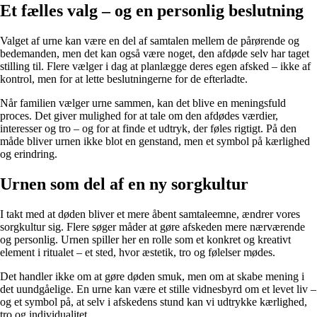
Et fælles valg – og en personlig beslutning
Valget af urne kan være en del af samtalen mellem de pårørende og
bedemanden, men det kan også være noget, den afdøde selv har taget
stilling til. Flere vælger i dag at planlægge deres egen afsked – ikke af
kontrol, men for at lette beslutningerne for de efterladte.
Når familien vælger urne sammen, kan det blive en meningsfuld
proces. Det giver mulighed for at tale om den afdødes værdier,
interesser og tro – og for at finde et udtryk, der føles rigtigt. På den
måde bliver urnen ikke blot en genstand, men et symbol på kærlighed
og erindring.
Urnen som del af en ny sorgkultur
I takt med at døden bliver et mere åbent samtaleemne, ændrer vores
sorgkultur sig. Flere søger måder at gøre afskeden mere nærværende
og personlig. Urnen spiller her en rolle som et konkret og kreativt
element i ritualet – et sted, hvor æstetik, tro og følelser mødes.
Det handler ikke om at gøre døden smuk, men om at skabe mening i
det uundgåelige. En urne kan være et stille vidnesbyrd om et levet liv –
og et symbol på, at selv i afskedens stund kan vi udtrykke kærlighed,
tro og individualitet.