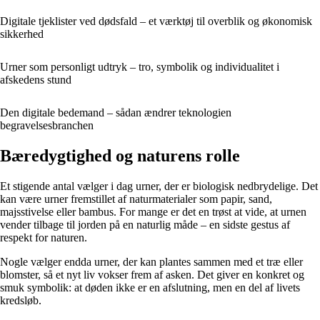
Digitale tjeklister ved dødsfald – et værktøj til overblik og økonomisk
sikkerhed
Urner som personligt udtryk – tro, symbolik og individualitet i
afskedens stund
Den digitale bedemand – sådan ændrer teknologien
begravelsesbranchen
Bæredygtighed og naturens rolle
Et stigende antal vælger i dag urner, der er biologisk nedbrydelige. Det
kan være urner fremstillet af naturmaterialer som papir, sand,
majsstivelse eller bambus. For mange er det en trøst at vide, at urnen
vender tilbage til jorden på en naturlig måde – en sidste gestus af
respekt for naturen.
Nogle vælger endda urner, der kan plantes sammen med et træ eller
blomster, så et nyt liv vokser frem af asken. Det giver en konkret og
smuk symbolik: at døden ikke er en afslutning, men en del af livets
kredsløb.