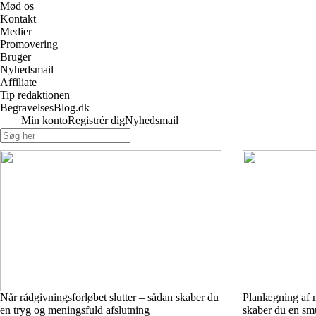
Mød os
Kontakt
Medier
Promovering
Bruger
Nyhedsmail
Affiliate
Tip redaktionen
BegravelsesBlog.dk
Min konto
Registrér dig
Nyhedsmail
Når rådgivningsforløbet slutter – sådan skaber du
Planlægning af
en tryg og meningsfuld afslutning
skaber du en sm