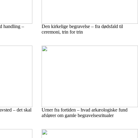
d handling –
Den kirkelige begravelse – fra dødsfald til
ceremoni, trin for trin
avsted – det skal
Urner fra fortiden – hvad arkæologiske fund
afslører om gamle begravelsesritualer