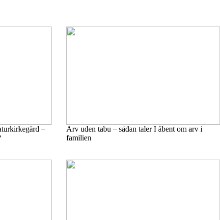
aturkirkegård –
Arv uden tabu – sådan taler I åbent om arv i
?
familien