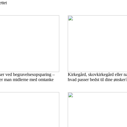
ttet
ser ved begravelsesopsparing –
Kirkegård, skovkirkegård eller n
er man midlerne med omtanke
hvad passer bedst til dine ønsker