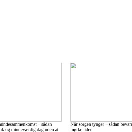
 mindesammenkomst – sådan
Når sorgen tynger – sådan bevare
uk og mindeværdig dag uden at
mørke tider