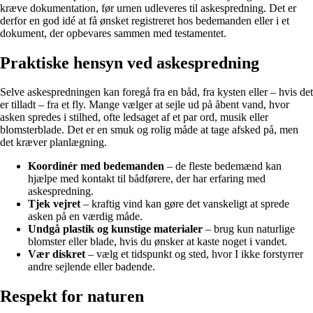
kræve dokumentation, før urnen udleveres til askespredning. Det er
derfor en god idé at få ønsket registreret hos bedemanden eller i et
dokument, der opbevares sammen med testamentet.
Praktiske hensyn ved askespredning
Selve askespredningen kan foregå fra en båd, fra kysten eller – hvis det
er tilladt – fra et fly. Mange vælger at sejle ud på åbent vand, hvor
asken spredes i stilhed, ofte ledsaget af et par ord, musik eller
blomsterblade. Det er en smuk og rolig måde at tage afsked på, men
det kræver planlægning.
Koordinér med bedemanden
– de fleste bedemænd kan
hjælpe med kontakt til bådførere, der har erfaring med
askespredning.
Tjek vejret
– kraftig vind kan gøre det vanskeligt at sprede
asken på en værdig måde.
Undgå plastik og kunstige materialer
– brug kun naturlige
blomster eller blade, hvis du ønsker at kaste noget i vandet.
Vær diskret
– vælg et tidspunkt og sted, hvor I ikke forstyrrer
andre sejlende eller badende.
Respekt for naturen