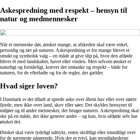
Askespredning med respekt – hensyn til
natur og medmennesker
Når et menneske dør, ønsker mange, at afskeden skal være enkel,
personlig og tæt på naturen. Askespredning er for mange blevet et
smukt og symbolsk valg – en måde at give slip på, hvor den afdøde
bliver ét med landskabet, havet eller vinden. Men selvom ønsket er
naturligt og forståeligt, kræver det omtanke og respekt – både for
naturen, for de efterladte og for de regler, der gælder.
Hvad siger loven?
I Danmark er det tilladt at sprede aske over åbent hav eller over større
fjorde, men ikke over land, skov eller søer. Det skyldes hensynet til
miljøet og til andre mennesker, der bruger naturen. Askespredning skal
ske på en måde, der ikke generer andre – og kun, hvis afdøde selv har
ønsket det.
Ønsket skal være tydeligt udtrykt, enten skriftligt eller mundtligt over
for de nærmeste pårørende. Hvis der er tvivl, kan myndighederne