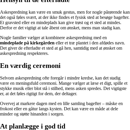
Askespredning kan være en smuk gestus, men for nogle pårørende kan
det også føles svært, at der ikke findes et fysisk sted at besøge bagefter.
Et gravsted eller en mindeplads kan give trøst og et sted at mindes.
Derfor er det vigtigt at tale åbent om ønsket, mens man stadig kan.
Nogle familier vælger at kombinere askespredning med en
mindeplade på kirkegården
eller et træ plantet i den afdødes navn.
Det giver de efterladte et sted at gå hen, samtidig med at ønsket om
askespredning respekteres.
En værdig ceremoni
Selvom askespredning ofte foregår i mindre kredse, kan det stadig
være en meningsfuld ceremoni. Mange vælger at læse et digt, spille et
stykke musik eller blot stå i stilhed, mens asken spredes. Det vigtigste
er, at det føles rigtigt for dem, der deltager.
Overvej at markere dagen med en lille samling bagefter – måske en
frokost eller en gåtur langs kysten. Det kan være en måde at dele
minder og støtte hinanden i sorgen.
At planlægge i god tid