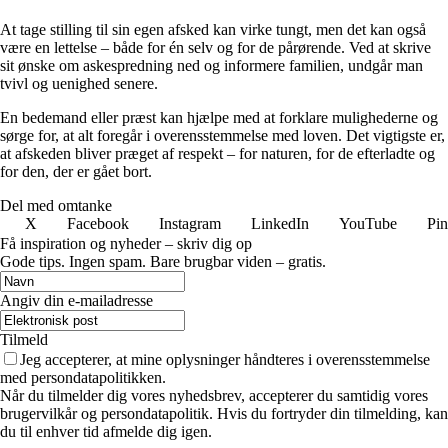
At tage stilling til sin egen afsked kan virke tungt, men det kan også
være en lettelse – både for én selv og for de pårørende. Ved at skrive
sit ønske om askespredning ned og informere familien, undgår man
tvivl og uenighed senere.
En bedemand eller præst kan hjælpe med at forklare mulighederne og
sørge for, at alt foregår i overensstemmelse med loven. Det vigtigste er,
at afskeden bliver præget af respekt – for naturen, for de efterladte og
for den, der er gået bort.
Del med omtanke
X
Facebook
Instagram
LinkedIn
YouTube
Pin
Få inspiration og nyheder – skriv dig op
Gode tips. Ingen spam. Bare brugbar viden – gratis.
Angiv din e-mailadresse
Tilmeld
Jeg accepterer, at mine oplysninger håndteres i overensstemmelse
med persondatapolitikken.
Når du tilmelder dig vores nyhedsbrev, accepterer du samtidig vores
brugervilkår og persondatapolitik. Hvis du fortryder din tilmelding, kan
du til enhver tid afmelde dig igen.