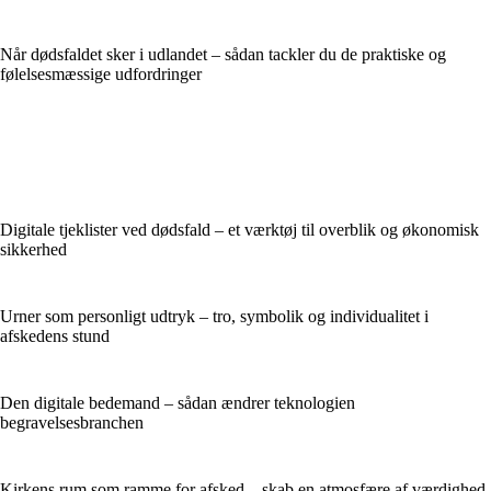
Når dødsfaldet sker i udlandet – sådan tackler du de praktiske og
følelsesmæssige udfordringer
Digitale tjeklister ved dødsfald – et værktøj til overblik og økonomisk
sikkerhed
Urner som personligt udtryk – tro, symbolik og individualitet i
afskedens stund
Den digitale bedemand – sådan ændrer teknologien
begravelsesbranchen
Kirkens rum som ramme for afsked – skab en atmosfære af værdighed