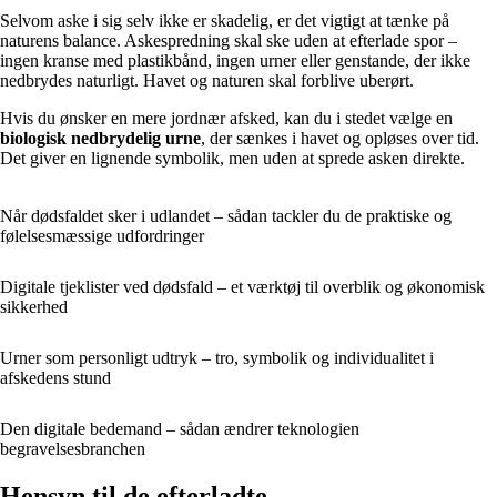
Selvom aske i sig selv ikke er skadelig, er det vigtigt at tænke på
naturens balance. Askespredning skal ske uden at efterlade spor –
ingen kranse med plastikbånd, ingen urner eller genstande, der ikke
nedbrydes naturligt. Havet og naturen skal forblive uberørt.
Hvis du ønsker en mere jordnær afsked, kan du i stedet vælge en
biologisk nedbrydelig urne
, der sænkes i havet og opløses over tid.
Det giver en lignende symbolik, men uden at sprede asken direkte.
Når dødsfaldet sker i udlandet – sådan tackler du de praktiske og
følelsesmæssige udfordringer
Digitale tjeklister ved dødsfald – et værktøj til overblik og økonomisk
sikkerhed
Urner som personligt udtryk – tro, symbolik og individualitet i
afskedens stund
Den digitale bedemand – sådan ændrer teknologien
begravelsesbranchen
Hensyn til de efterladte