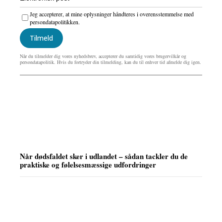
Jeg accepterer, at mine oplysninger håndteres i overensstemmelse med
persondatapolitikken.
Tilmeld
Når du tilmelder dig vores nyhedsbrev, accepterer du samtidig vores brugervilkår og
persondatapolitik. Hvis du fortryder din tilmelding, kan du til enhver tid afmelde dig igen.
Når dødsfaldet sker i udlandet – sådan tackler du de
praktiske og følelsesmæssige udfordringer