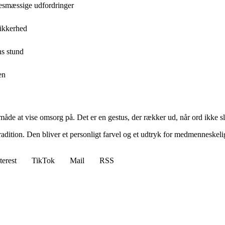
lsesmæssige udfordringer
sikkerhed
ns stund
en
måde at vise omsorg på. Det er en gestus, der rækker ud, når ord ikke slå
radition. Den bliver et personligt farvel og et udtryk for medmenneskel
terest
TikTok
Mail
RSS