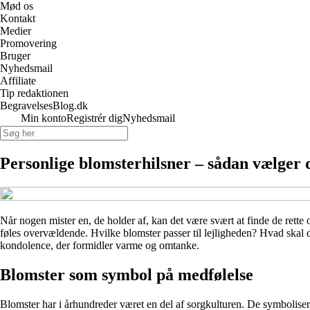
Mød os
Kontakt
Medier
Promovering
Bruger
Nyhedsmail
Affiliate
Tip redaktionen
BegravelsesBlog.dk
Min konto
Registrér dig
Nyhedsmail
Personlige blomsterhilsner – sådan vælger d
Når nogen mister en, de holder af, kan det være svært at finde de rette
føles overvældende. Hvilke blomster passer til lejligheden? Hvad skal de
kondolence, der formidler varme og omtanke.
Blomster som symbol på medfølelse
Blomster har i århundreder været en del af sorgkulturen. De symboliser