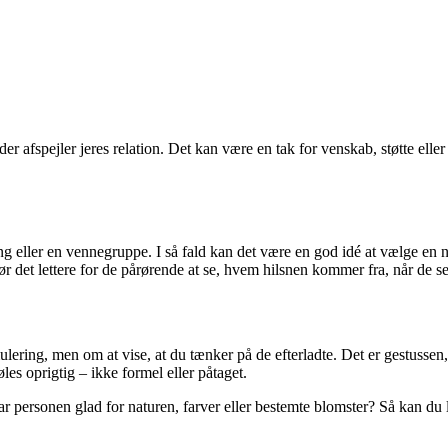
 der afspejler jeres relation. Det kan være en tak for venskab, støtte ell
ng eller en vennegruppe. I så fald kan det være en god idé at vælge en 
t gør det lettere for de pårørende at se, hvem hilsnen kommer fra, når de s
lering, men om at vise, at du tænker på de efterladte. Det er gestussen
les oprigtig – ikke formel eller påtaget.
Var personen glad for naturen, farver eller bestemte blomster? Så kan du l