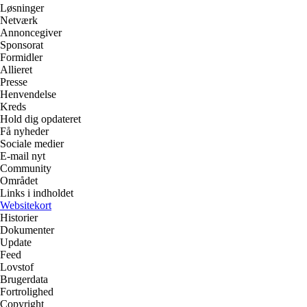
Løsninger
Netværk
Annoncegiver
Sponsorat
Formidler
Allieret
Presse
Henvendelse
Kreds
Hold dig opdateret
Få nyheder
Sociale medier
E-mail nyt
Community
Området
Links i indholdet
Websitekort
Historier
Dokumenter
Update
Feed
Lovstof
Brugerdata
Fortrolighed
Copyright