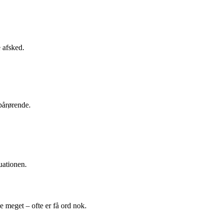
 afsked.
pårørende.
tuationen.
ve meget – ofte er få ord nok.