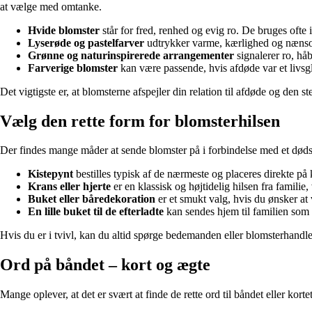
at vælge med omtanke.
Hvide blomster
står for fred, renhed og evig ro. De bruges ofte 
Lyserøde og pastelfarver
udtrykker varme, kærlighed og nænsom
Grønne og naturinspirerede arrangementer
signalerer ro, hå
Farverige blomster
kan være passende, hvis afdøde var et livsg
Det vigtigste er, at blomsterne afspejler din relation til afdøde og den 
Vælg den rette form for blomsterhilsen
Der findes mange måder at sende blomster på i forbindelse med et dødsf
Kistepynt
bestilles typisk af de nærmeste og placeres direkte på 
Krans eller hjerte
er en klassisk og højtidelig hilsen fra familie,
Buket eller båredekoration
er et smukt valg, hvis du ønsker at
En lille buket til de efterladte
kan sendes hjem til familien som 
Hvis du er i tvivl, kan du altid spørge bedemanden eller blomsterhandlere
Ord på båndet – kort og ægte
Mange oplever, at det er svært at finde de rette ord til båndet eller kort