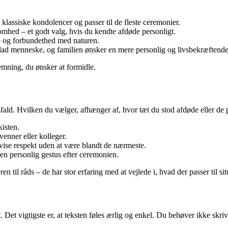
i klassiske kondolencer og passer til de fleste ceremonier.
hed – et godt valg, hvis du kendte afdøde personligt.
b og forbundethed med naturen.
lad menneske, og familien ønsker en mere personlig og livsbekræftende
stemning, du ønsker at formidle.
ald. Hvilken du vælger, afhænger af, hvor tæt du stod afdøde eller de 
kisten.
 venner eller kolleger.
 vise respekt uden at være blandt de nærmeste.
en personlig gestus efter ceremonien.
n til råds – de har stor erfaring med at vejlede i, hvad der passer til si
et. Det vigtigste er, at teksten føles ærlig og enkel. Du behøver ikke skri