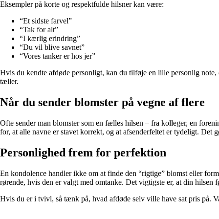
Eksempler på korte og respektfulde hilsner kan være:
“Et sidste farvel”
“Tak for alt”
“I kærlig erindring”
“Du vil blive savnet”
“Vores tanker er hos jer”
Hvis du kendte afdøde personligt, kan du tilføje en lille personlig note,
tæller.
Når du sender blomster på vegne af flere
Ofte sender man blomster som en fælles hilsen – fra kolleger, en foreni
for, at alle navne er stavet korrekt, og at afsenderfeltet er tydeligt. De
Personlighed frem for perfektion
En kondolence handler ikke om at finde den “rigtige” blomst eller formu
rørende, hvis den er valgt med omtanke. Det vigtigste er, at din hilsen fø
Hvis du er i tvivl, så tænk på, hvad afdøde selv ville have sat pris på. 