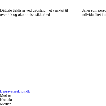
Digitale tjeklister ved dødsfald – et værktøj til
Urner som person
overblik og økonomisk sikkerhed
individualitet i 
BegravelsesBlog.dk
Mød os
Kontakt
Medier