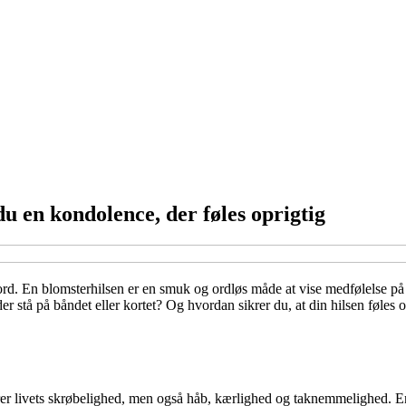
u en kondolence, der føles oprigtig
 ord. En blomsterhilsen er en smuk og ordløs måde at vise medfølelse på
r stå på båndet eller kortet? Og hvordan sikrer du, at din hilsen føles o
er livets skrøbelighed, men også håb, kærlighed og taknemmelighed. En b